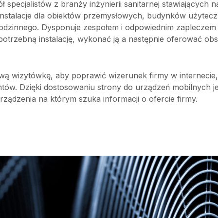
 specjalistów z branży inżynierii sanitarnej stawiających n
e instalacje dla obiektów przemysłowych, budynków użytecz
orodzinnego. Dysponuje zespołem i odpowiednim zapleczem
potrzebną instalację, wykonać ją a następnie oferować ob
wą wizytówkę, aby poprawić wizerunek firmy w internecie,
ientów. Dzięki dostosowaniu strony do urządzeń mobilnych j
urządzenia na którym szuka informacji o ofercie firmy.