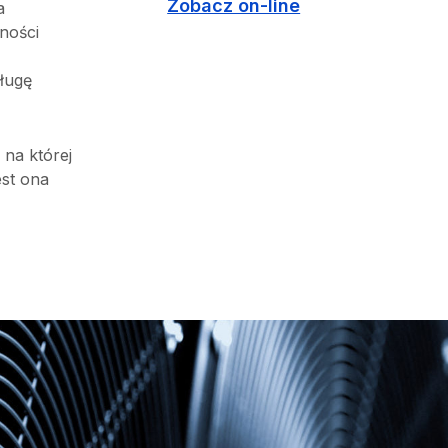
Zobacz on-line
a
ności
sługę
 na której
est ona